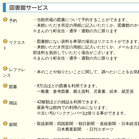
・当館所蔵の図書について予約することができます。
予約
・来館いただき所定の用紙に記入いただくか、図書館のホ
※まんのう町在住・通学・通勤の方に限ります
・図書館にない資料を希望の場合はリクエストができます
リクエス
・来館いただき所定の用紙に記入いただくか、メールまた
ト
部送料を負担していただく場合がございます。
※まんのう町在住・通学・通勤の方に限ります
レファレ
・本のことや知りたいことに関して、調べたいことをお気
ンス
・8万点ほどの図書を利用できます。
図書
一般書、参考図書、郷土資料、児童書、絵本、紙芝居
・42種類ほどの雑誌を利用できます。
雑誌
最新号は館内での利用のみになります。
※古い号(バックナンバー)は借りる事ができます。
・取扱新聞：四国新聞 ・朝日新聞 ・産経新聞 ・日本経済
新聞
日本農業新聞 ・日刊スポーツ