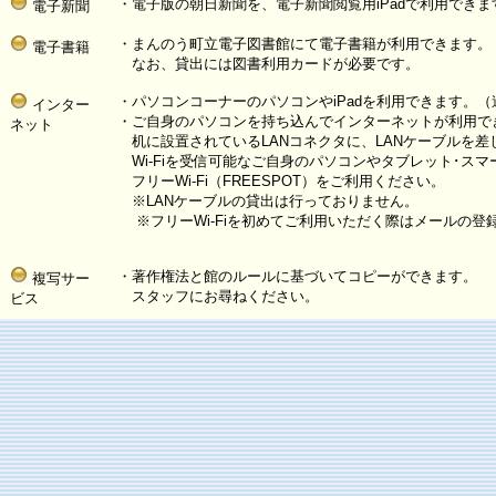
・電子版の朝日新聞を、電子新聞閲覧用iPadで利用できま
電子新聞
・まんのう町立電子図書館にて電子書籍が利用できます。
電子書籍
なお、貸出には図書利用カードが必要です。
・パソコンコーナーのパソコンやiPadを利用できます。
インター
・ご自身のパソコンを持ち込んでインターネットが利用で
ネット
机に設置されているLANコネクタに、LANケーブルを差
Wi-Fiを受信可能なご自身のパソコンやタブレット･ス
フリーWi-Fi（FREESPOT）をご利用ください。
※LANケーブルの貸出は行っておりません。
※フリーWi-Fiを初めてご利用いただく際はメールの登
・著作権法と館のルールに基づいてコピーができます。
複写サー
スタッフにお尋ねください。
ビス